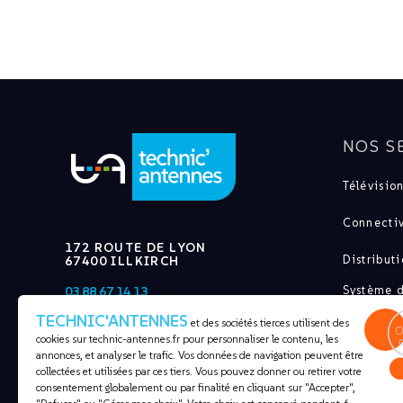
NOS S
Télévision
Connectiv
172 ROUTE DE LYON
Distribut
67400 ILLKIRCH
Système d
03.88.67.14.13
Communic
TECHNIC'ANTENNES
CONTACT@TECHNIC-ANTENNES.FR
et des sociétés tierces utilisent des
cookies sur
technic-antennes.fr
pour personnaliser le contenu, les
Pylônes e
annonces, et analyser le trafic. Vos données de navigation peuvent être
collectées et utilisées par ces tiers. Vous pouvez donner ou retirer votre
Électrici
consentement globalement ou par finalité en cliquant sur "Accepter",