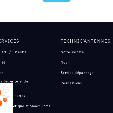
ERVICES
TECHNIC'ANTENNES
 TNT / Satellite
Notre société
ité
Nos +
ion
Service dépannage
e Sécurité et de
Réalisations
ation
t paratonnerres
té / Domotique et Smart Home