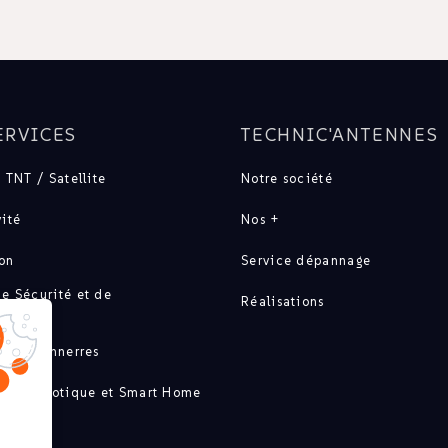
ERVICES
TECHNIC'ANTENNES
 TNT / Satellite
Notre société
ité
Nos +
ion
Service dépannage
e Sécurité et de
Réalisations
ation
t paratonnerres
té / Domotique et Smart Home