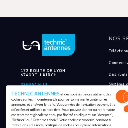
NOS S
Télévision
Connectiv
172 ROUTE DE LYON
Distribut
67400 ILLKIRCH
Système d
03.88.67.14.13
Communic
TECHNIC'ANTENNES
et des sociétés tierces utilisent des
CONTACT@TECHNIC-ANTENNES.FR
cookies sur
technic-antennes.fr
pour personnaliser le contenu, les
Pylônes e
annonces, et analyser le trafic. Vos données de navigation peuvent être
collectées et utilisées par ces tiers. Vous pouvez donner ou retirer votre
Électrici
consentement globalement ou par finalité en cliquant sur "Accepter",
"Refuser" ou "Gérer mes choix". Votre choix est conservé pendant 6
mois. Consultez notre politique de cookies pour plus d'informations.