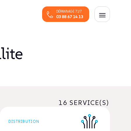
DÉPANNAGE 7J/7
03 88 67 14 13
lite
16
DISTRIBUTION